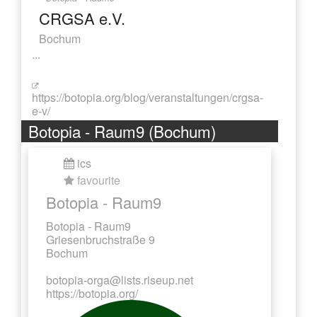
CRGSA e.V.
Bochum
...
https://botopia.org/blog/veranstaltungen/crgsa-
e-v/
Botopia - Raum9 (Bochum)
ics
favourite
Botopia - Raum9
Botopia - Raum9
Griesenbruchstraße 9
Bochum
botopia-orga@lists.riseup.net
https://botopia.org/