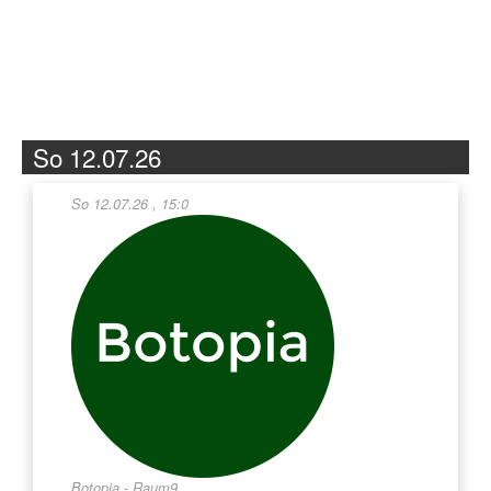
Zum
Inhalt
springen
So 12.07.26
So 12.07.26 , 15:0
Botopia - Raum9